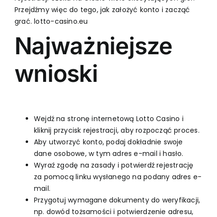
+91 (44) 4909 0500
Przejdźmy więc do tego, jak założyć konto i zacząć
grać.
lotto-casino.eu
EMAIL
Najważniejsze
info@harmonyenviro.in
FOLLOW US
wnioski
Wejdź na stronę internetową Lotto Casino i
kliknij przycisk rejestracji, aby rozpocząć proces.
Aby utworzyć konto, podaj dokładnie swoje
dane osobowe, w tym adres e-mail i hasło.
Wyraź zgodę na zasady i potwierdź rejestrację
za pomocą linku wysłanego na podany adres e-
mail.
Przygotuj wymagane dokumenty do weryfikacji,
np. dowód tożsamości i potwierdzenie adresu,