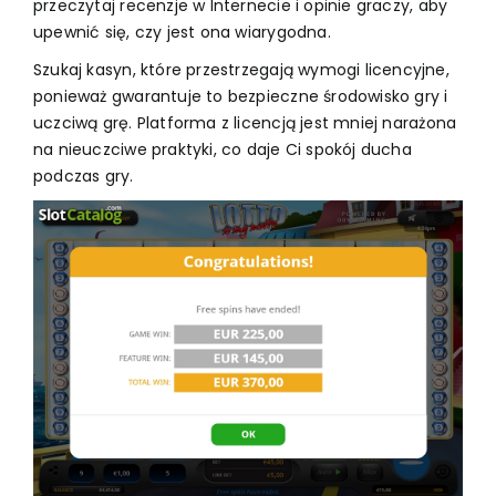
przeczytaj recenzje w Internecie i opinie graczy, aby
upewnić się, czy jest ona wiarygodna.
Szukaj kasyn, które przestrzegają wymogi licencyjne,
ponieważ gwarantuje to bezpieczne środowisko gry i
uczciwą grę. Platforma z licencją jest mniej narażona
na nieuczciwe praktyki, co daje Ci spokój ducha
podczas gry.