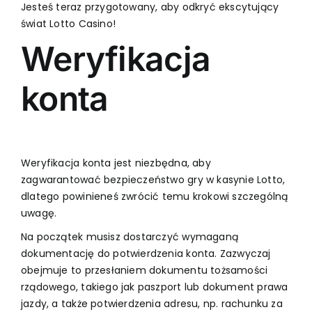
Jesteś teraz przygotowany, aby odkryć ekscytujący
świat Lotto Casino!
Weryfikacja
konta
Weryfikacja konta jest niezbędna, aby
zagwarantować bezpieczeństwo gry w kasynie Lotto,
dlatego powinieneś zwrócić temu krokowi szczególną
uwagę.
Na początek musisz dostarczyć wymaganą
dokumentację do potwierdzenia konta. Zazwyczaj
obejmuje to przesłaniem dokumentu tożsamości
rządowego, takiego jak paszport lub dokument prawa
jazdy, a także potwierdzenia adresu, np. rachunku za