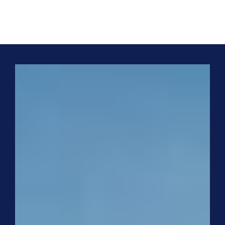
Reboot
Delayed
To
November
2026