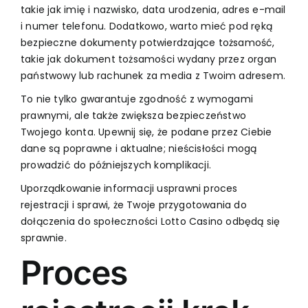
takie jak imię i nazwisko, data urodzenia, adres e-mail
i numer telefonu. Dodatkowo, warto mieć pod ręką
bezpieczne dokumenty potwierdzające tożsamość,
takie jak dokument tożsamości wydany przez organ
państwowy lub rachunek za media z Twoim adresem.
To nie tylko gwarantuje zgodność z wymogami
prawnymi, ale także zwiększa bezpieczeństwo
Twojego konta. Upewnij się, że podane przez Ciebie
dane są poprawne i aktualne; nieścisłości mogą
prowadzić do późniejszych komplikacji.
Uporządkowanie informacji usprawni proces
rejestracji i sprawi, że Twoje przygotowania do
dołączenia do społeczności Lotto Casino odbędą się
sprawnie.
Proces