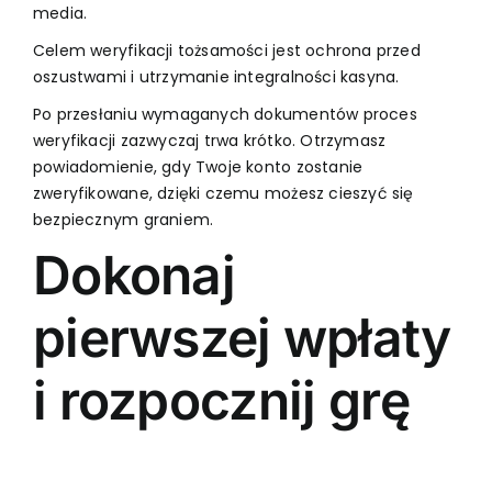
media.
Celem weryfikacji tożsamości jest ochrona przed
oszustwami i utrzymanie integralności kasyna.
Po przesłaniu wymaganych dokumentów proces
weryfikacji zazwyczaj trwa krótko. Otrzymasz
powiadomienie, gdy Twoje konto zostanie
zweryfikowane, dzięki czemu możesz cieszyć się
bezpiecznym graniem.
Dokonaj
pierwszej wpłaty
i rozpocznij grę