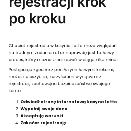
rejestracji krok
po kroku
Chociaż rejestracja w kasynie Lotto może wyglądać
na trudnym zadaniem, tak naprawdę jest to łatwy
proces, który można zrealizować w ciągu kilku minut.
Postępując zgodnie z poniższymi łatwymi krokami,
możesz cieszyć się korzyściami płynącymi z
rejestracji, zachowując bezpieczeństwo swojego
konta:
Odwiedź stronę internetową kasyna Lotto
Wypełnij swoje dane
Akceptuję warunki
Zakończ rejestrację