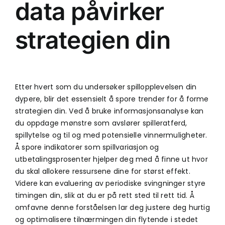
data påvirker
strategien din
Etter hvert som du undersøker spillopplevelsen din
dypere, blir det essensielt å spore trender for å forme
strategien din. Ved å bruke informasjonsanalyse kan
du oppdage mønstre som avslører spilleratferd,
spillytelse og til og med potensielle vinnermuligheter.
Å spore indikatorer som spillvariasjon og
utbetalingsprosenter hjelper deg med å finne ut hvor
du skal allokere ressursene dine for størst effekt.
Videre kan evaluering av periodiske svingninger styre
timingen din, slik at du er på rett sted til rett tid. Å
omfavne denne forståelsen lar deg justere deg hurtig
og optimalisere tilnærmingen din flytende i stedet