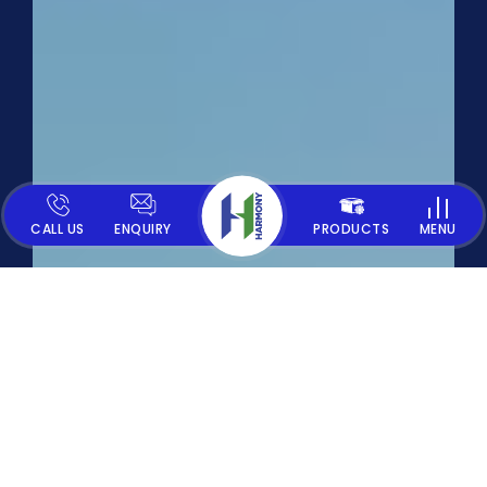
CALL US
ENQUIRY
PRODUCTS
MENU