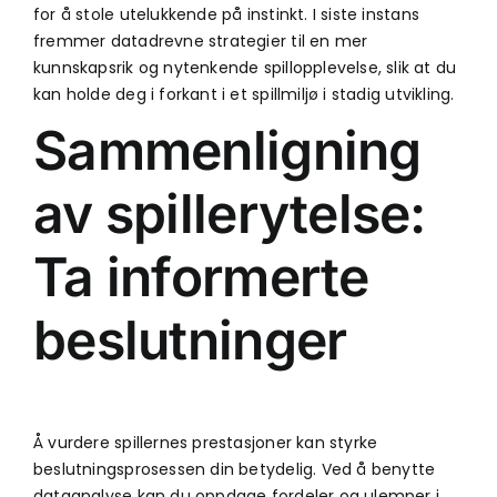
for å stole utelukkende på instinkt. I siste instans
fremmer datadrevne strategier til en mer
kunnskapsrik og nytenkende spillopplevelse, slik at du
kan holde deg i forkant i et spillmiljø i stadig utvikling.
Sammenligning
av spillerytelse:
Ta informerte
beslutninger
Å vurdere spillernes prestasjoner kan styrke
beslutningsprosessen din betydelig. Ved å benytte
dataanalyse kan du oppdage fordeler og ulemper i