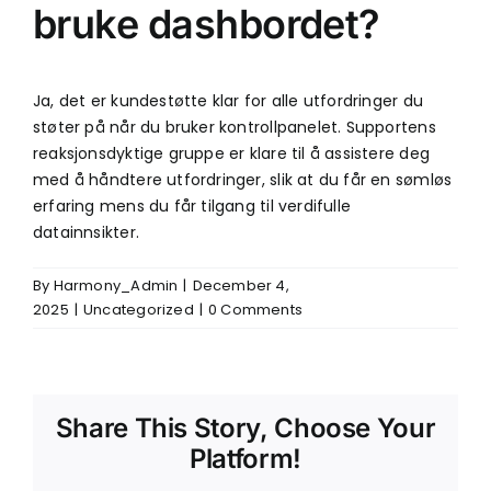
bruke dashbordet?
Ja, det er kundestøtte klar for alle utfordringer du
støter på når du bruker kontrollpanelet. Supportens
reaksjonsdyktige gruppe er klare til å assistere deg
med å håndtere utfordringer, slik at du får en sømløs
erfaring mens du får tilgang til verdifulle
datainnsikter.
By
Harmony_Admin
|
December 4,
2025
|
Uncategorized
|
0 Comments
Share This Story, Choose Your
Platform!