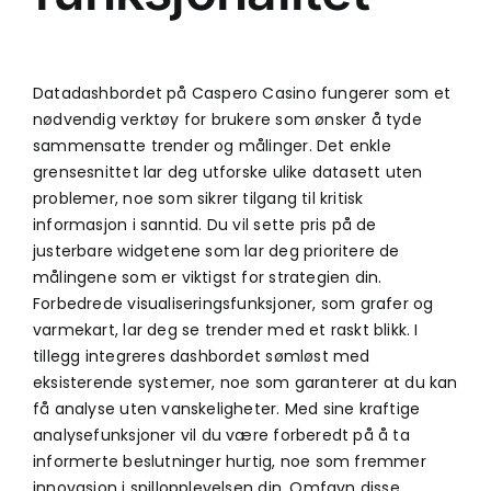
PHONE
+91 (44) 4909 0500
Datadashbordet på Caspero Casino fungerer som et
EMAIL
nødvendig verktøy for brukere som ønsker å tyde
info@harmonyenviro.in
sammensatte trender og målinger. Det enkle
FOLLOW US
grensesnittet lar deg utforske ulike datasett uten
problemer, noe som sikrer tilgang til kritisk
informasjon i sanntid. Du vil sette pris på de
justerbare widgetene som lar deg prioritere de
målingene som er viktigst for strategien din.
Forbedrede visualiseringsfunksjoner, som grafer og
varmekart, lar deg se trender med et raskt blikk. I
tillegg integreres dashbordet sømløst med
eksisterende systemer, noe som garanterer at du kan
få analyse uten vanskeligheter. Med sine kraftige
analysefunksjoner vil du være forberedt på å ta
informerte beslutninger hurtig, noe som fremmer
innovasjon i spillopplevelsen din. Omfavn disse