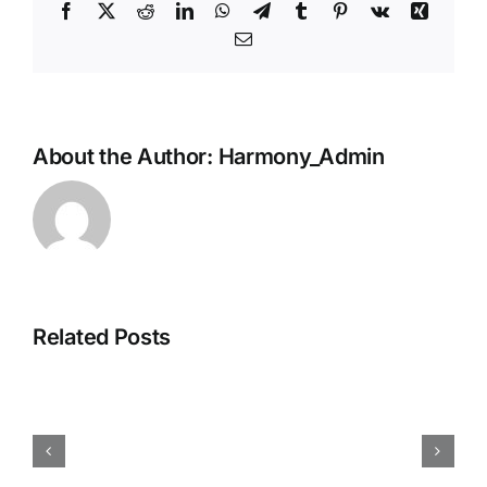
Facebook
X
Reddit
LinkedIn
WhatsApp
Telegram
Tumblr
Pinterest
Vk
Xing
Email
About the Author:
Harmony_Admin
The
Related Posts
Cat
In
The
Hat
Animated